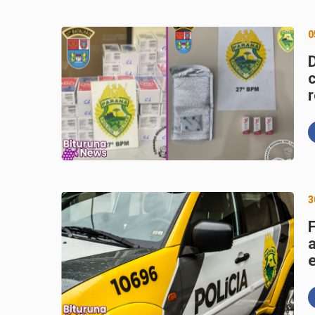
0
r
3