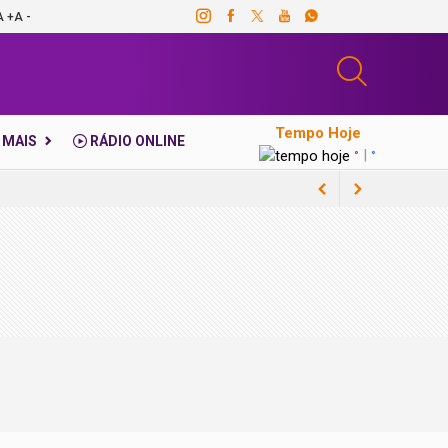
A +
A -
Tempo Hoje
MAIS
RÁDIO ONLINE
|
°
°
sorteio do Nota Paraná