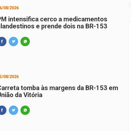
6/08/2026
 vinho contrabandeado é apreendida em Guarapuava
PM intensifica cerco a medicamentos
ir o Paraná? Simepar explica
clandestinos e prende dois na BR-153
5/08/2026
Carreta tomba às margens da BR-153 em
nião da Vitória