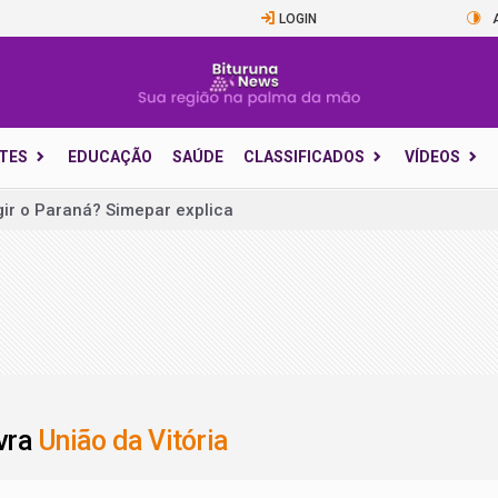
LOGIN
TES
EDUCAÇÃO
SAÚDE
CLASSIFICADOS
VÍDEOS
ocumentos na sede do Conselho Tutelar de Paulo Frontin
o a medicamentos clandestinos e prende dois na BR-153
 saída de pista na PR-446, em Porto Vitória
ente fria e traz risco de granizo e vendavais ao Sul do Paraná
 prêmio sobe para R$ 150 milhões no sorteio de quinta-feira
va estão entre as 44 cidades com ganhadores de R$ 1 mil no 
avra
União da Vitória
publica seis avisos diferentes em vigor no país nesta quinta
 é mais difícil: perda de autonomia chega 10 anos mais cedo