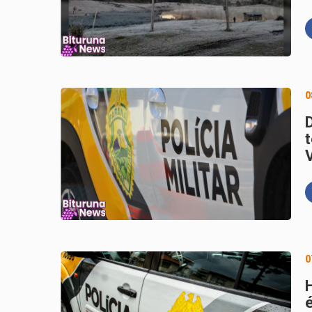
0
V
0