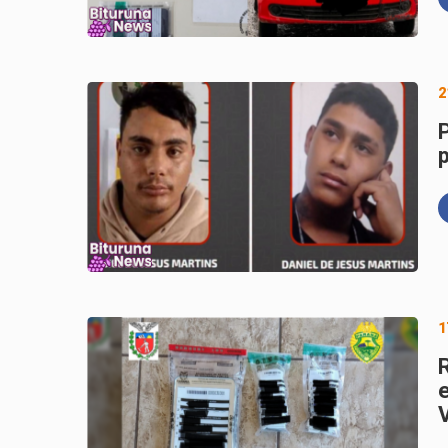
2
1
V