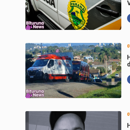
V
0
d
0