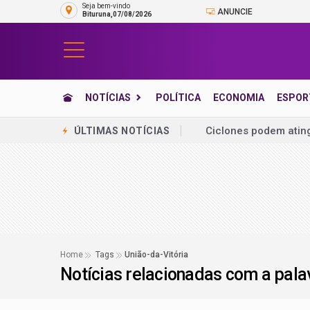
Seja bem-vindo
ANUNCIE
Bituruna,07/08/2026
NOTÍCIAS
POLÍTICA
ECONOMIA
ESPOR
Operação apreende d
ÚLTIMAS NOTÍCIAS
PM intensifica cerc
Motorista morre após
Ciclone impulsiona fr
Mega-Sena acumula e
Rebouças e Guarapua
Home
Tags
União-da-Vitória
Notícias relacionadas com a pal
Tempo severo: Inmet 
Envelhecer no Brasil