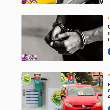
3
O
r
2