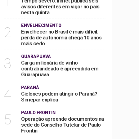
1
Tempo severo: Inmet publica seis
avisos diferentes em vigor no país
nesta quinta
ENVELHECIMENTO
2
Envelhecer no Brasil é mais difícil:
perda de autonomia chega 10 anos
mais cedo
GUARAPUAVA
3
Carga milionária de vinho
contrabandeado é apreendida em
Guarapuava
PARANÁ
4
Ciclones podem atingir o Paraná?
Simepar explica
PAULO FRONTIN
5
Operação apreende documentos na
sede do Conselho Tutelar de Paulo
Frontin